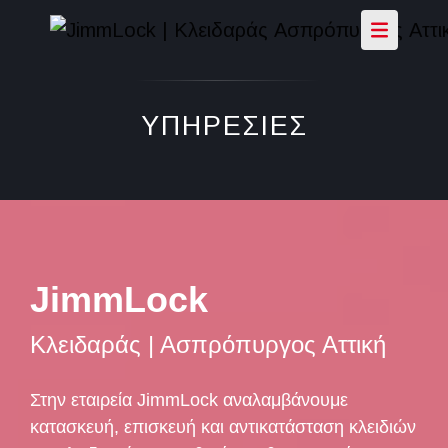
ΥΠΗΡΕΣΙΕΣ
JimmLock
Κλειδαράς | Ασπρόπυργος Αττική
Στην εταιρεία JimmLock αναλαμβάνουμε
κατασκευή, επισκευή και αντικατάσταση κλειδιών